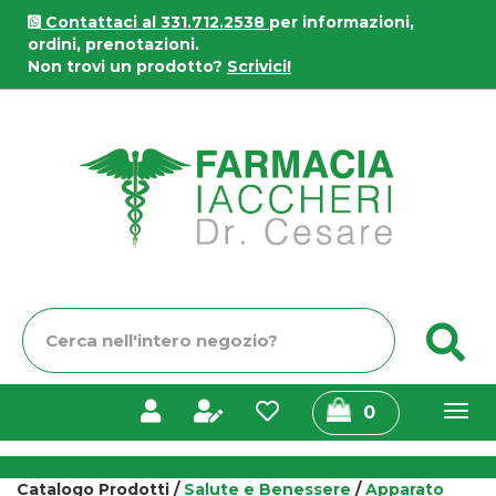
Passa
Contattaci al 331.712.2538
per informazioni,
al
ordini, prenotazioni.
contenuto
Non trovi un prodotto?
Scrivici!
principale
Farmacia
Iaccheri
Cerca
C
Prodotto
prodotti
0
inseriti
Catalogo Prodotti /
Salute e Benessere
/
Apparato