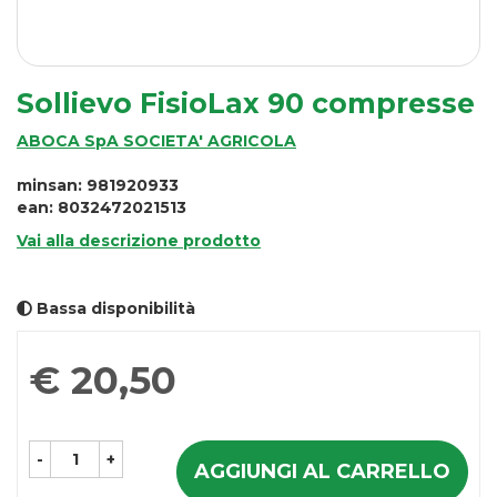
Sollievo FisioLax 90 compresse
ABOCA SpA SOCIETA' AGRICOLA
minsan: 981920933
ean: 8032472021513
Vai alla descrizione prodotto
Bassa disponibilità
Prezzo
€ 20,50
-
+
AGGIUNGI AL CARRELLO