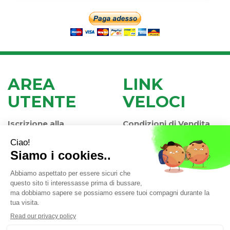
AREA
LINK
UTENTE
VELOCI
Iscrizione alla
Condizioni di Vendita
Newsletter
Modalità di Pagamento
Contatti
Modalità di Spedizione
Informativa Privacy
e Ritiro
Farmacia Iaccheri Srl
- Strada stat. Romea 127 30015