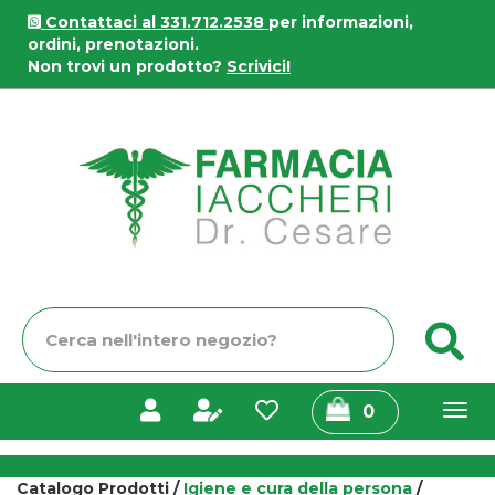
Passa
Contattaci al 331.712.2538
per informazioni,
al
ordini, prenotazioni.
contenuto
Non trovi un prodotto?
Scrivici!
principale
Farmacia
Iaccheri
Cerca
C
Prodotto
prodotti
0
inseriti
Catalogo Prodotti /
Igiene e cura della persona
/