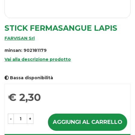
STICK FERMASANGUE LAPIS
FARVISAN Srl
minsan: 902181179
Vai alla descrizione prodotto
Bassa disponibilità
Prezzo
€ 2,30
-
+
AGGIUNGI AL CARRELLO