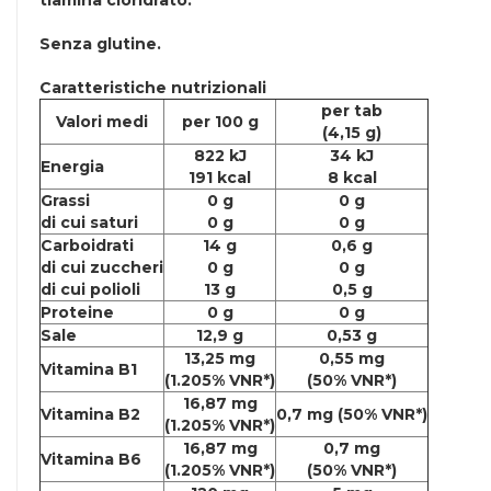
tiamina cloridrato.
Senza
glutine
.
Caratteristiche nutrizionali
per tab
Valori medi
per 100 g
(4,15 g)
822 kJ
34 kJ
Energia
191 kcal
8 kcal
Grassi
0 g
0 g
di cui saturi
0 g
0 g
Carboidrati
14 g
0,6 g
di cui zuccheri
0 g
0 g
di cui polioli
13 g
0,5 g
Proteine
0 g
0 g
Sale
12,9 g
0,53 g
13,25 mg
0,55 mg
Vitamina B1
(1.205% VNR*)
(50% VNR*)
16,87 mg
Vitamina B2
0,7 mg (50% VNR*)
(1.205% VNR*)
16,87 mg
0,7 mg
Vitamina B6
(1.205% VNR*)
(50% VNR*)