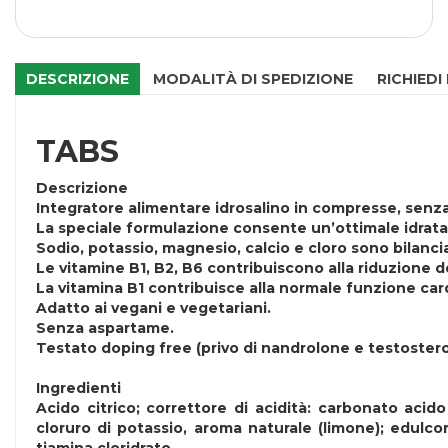
DESCRIZIONE
MODALITÀ DI SPEDIZIONE
RICHIEDI
TABS
Descrizione
Integratore alimentare idrosalino in compresse, senza
La speciale formulazione consente un’ottimale idrataz
Sodio, potassio, magnesio, calcio e cloro sono bilanc
Le vitamine B1, B2, B6 contribuiscono alla riduzione
La vitamina B1 contribuisce alla normale funzione card
Adatto ai vegani e vegetariani.
Senza aspartame.
Testato doping free (privo di nandrolone e testoster
Ingredienti
Acido citrico; correttore di acidità: carbonato acid
cloruro di potassio, aroma naturale (limone); edulcora