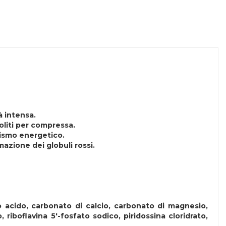
à intensa.
oliti per compressa.
lismo energetico.
azione dei globuli rossi.
to acido, carbonato di calcio, carbonato di magnesio,
 riboflavina 5'-fosfato sodico, piridossina cloridrato,