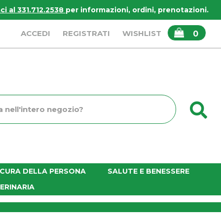
i al 331.712.2538
per informazioni, ordini, prenotazioni.
ARTICOLI
ACCEDI
REGISTRATI
WISHLIST
0
INSERITI
C
o
E CURA DELLA PERSONA
SALUTE E BENESSERE
ERINARIA