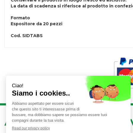
Conservare il prodotto in luogo fresco ed asciutto.
La data di scadenza si riferisce al prodotto in confe
Formato
Espositore da 20 pezzi
Cod.
SIDTABS
AREA UTENTE
LINK 