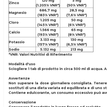
120 mg
5 mg
Zinco
(1.205% VNR*)
(50% VNR*)
686,7 mg
28,5 mg
Magnesio
(183% VNR*)
(7,6% VNR*)
1.205 mg
50 mg
Cloro
(145% VNR*)
(6% VNR*)
1.566 mg
65 mg
Calcio
(193% VNR*)
(8% VNR*)
3.133 mg
130 mg
Potassio
(157% VNR*)
(6,5% VNR*)
Sodio
5.132 mg
213 mg
*VNR: Valori Nutritivi di Riferimento
Modalità d'uso
Sciogliere 1 tab di prodotto in circa 500 ml di acqua. A
Avvertenze
Non superare la dose giornaliera consigliata. Tenere 
sostituti di una dieta variata ed equilibrata e di uno sti
Contiene edulcorante, un consumo eccessivo può avere
Conservazione