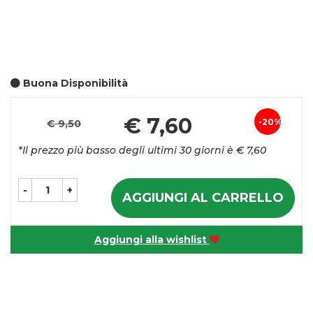
Buona Disponibilità
Pr
€ 7,60
20%
€ 9,50
Sconto
sc
*Il prezzo più basso degli ultimi 30 giorni è € 7,60
del
-
+
AGGIUNGI AL CARRELLO
Aggiungi alla wishlist