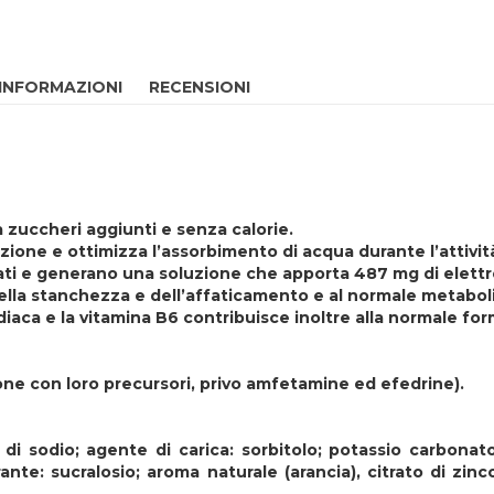
 INFORMAZIONI
RECENSIONI
 zuccheri aggiunti e senza calorie.
ione e ottimizza l’assorbimento di acqua durante l’attivit
iati e generano una soluzione che apporta 487 mg di elettr
 della stanchezza e dell’affaticamento e al normale metabo
iaca e la vitamina B6 contribuisce inoltre alla normale form
one con loro precursori, privo amfetamine ed efedrine).
o di sodio; agente di carica: sorbitolo; potassio carbona
nte: sucralosio; aroma naturale (arancia), citrato di zinco,