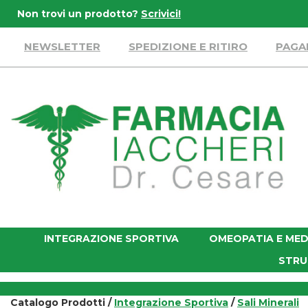
Passa
Non trovi un prodotto?
Scrivici!
al
contenuto
NEWSLETTER
SPEDIZIONE E RITIRO
PAGA
principale
Farmacia
Iaccheri
INTEGRAZIONE SPORTIVA
OMEOPATIA E MED
STRU
Catalogo Prodotti /
Integrazione Sportiva
/
Sali Minerali