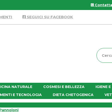
Contattac
MENTI
SEGUICI SU FACEBOOK
Cerca
Prodott
ICINA NATURALE
COSMESI E BELLEZZA
IGIENE 
MENTI E TECNOLOGIA
DIETA CHETOGENICA
VET
Pannoloni