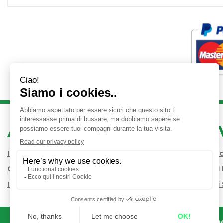
AREA UTENTE
LINK 
Iscrizione alla Newsletter
Condizioni 
Contatti
Modalità d
Informativa Privacy
Modalità di 
Farmac