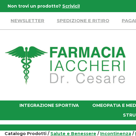
Passa
Non trovi un prodotto?
Scrivici!
al
contenuto
NEWSLETTER
SPEDIZIONE E RITIRO
PAGA
principale
Farmacia
Iaccheri
INTEGRAZIONE SPORTIVA
OMEOPATIA E MED
STRU
Catalogo Prodotti /
Salute e Benessere
/
Incontinenza
/