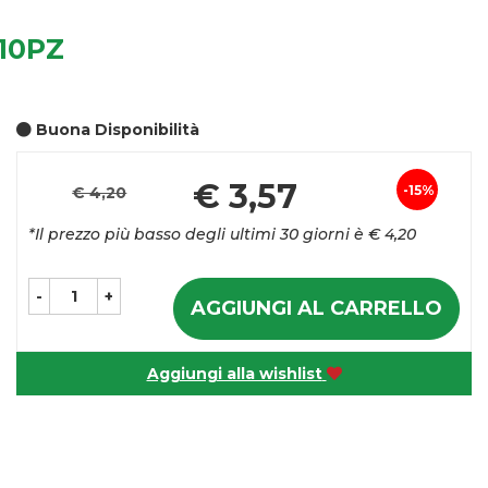
10PZ
Buona Disponibilità
Pre
€ 3,57
15%
€ 4,20
Sconto
sco
*Il prezzo più basso degli ultimi 30 giorni è € 4,20
del
-
+
AGGIUNGI AL CARRELLO
Aggiungi alla wishlist