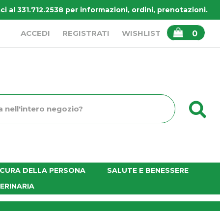
i al 331.712.2538
per informazioni, ordini, prenotazioni.
ARTICOLI
ACCEDI
REGISTRATI
WISHLIST
0
INSERITI
C
o
E CURA DELLA PERSONA
SALUTE E BENESSERE
ERINARIA