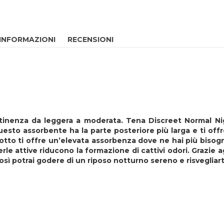
 INFORMAZIONI
RECENSIONI
ntinenza da leggera a moderata. Tena Discreet Normal Nig
uesto assorbente ha la parte posteriore più larga e ti off
tto ti offre un’elevata assorbenza dove ne hai più bisogn
e attive riducono la formazione di cattivi odori. Grazie agli
sì potrai godere di un riposo notturno sereno e risvegliar