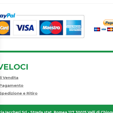
VELOCI
di Vendita
i Pagamento
Spedizione e Ritiro
ia Iaccheri Srl
- Strada stat. Romea 127 30015 Valli di Chiogg