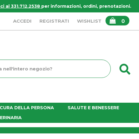
i al 331.712.2538
per informazioni, ordini, prenotazioni.
ARTICOLI
ACCEDI
REGISTRATI
WISHLIST
0
INSERITI
C
o
E CURA DELLA PERSONA
SALUTE E BENESSERE
ERINARIA