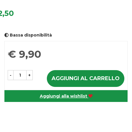
,50
Bassa disponibilità
Prezzo
€ 9,90
-
+
AGGIUNGI AL CARRELLO
Aggiungi alla wishlist