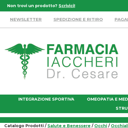
Passa
Non trovi un prodotto?
Scrivici!
al
contenuto
NEWSLETTER
SPEDIZIONE E RITIRO
PAGA
principale
Farmacia
Iaccheri
INTEGRAZIONE SPORTIVA
OMEOPATIA E MED
STRU
Catalogo Prodotti /
Salute e Benessere
/
Occhi
/
Occhial