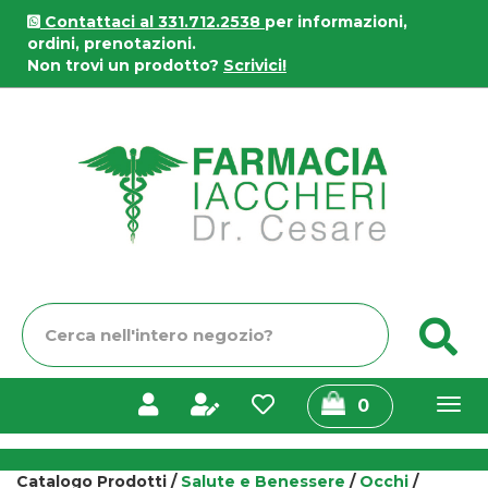
Passa
Contattaci al 331.712.2538
per informazioni,
al
ordini, prenotazioni.
contenuto
Non trovi un prodotto?
Scrivici!
principale
Farmacia
Iaccheri
Cerca
C
Prodotto
prodotti
0
inseriti
Catalogo Prodotti /
Salute e Benessere
/
Occhi
/