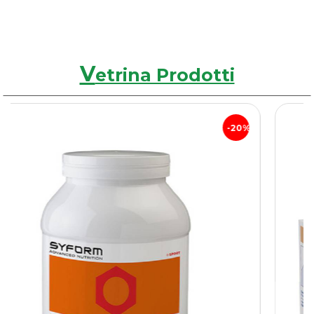
V
etrina Prodotti
20%