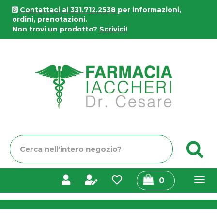
Passa
Contattaci al 331.712.2538
per informazioni,
al
ordini, prenotazioni.
contenuto
Non trovi un prodotto?
Scrivici!
principale
Farmacia
Iaccheri
Cerca
C
Prodotto
prodotti
0
inseriti