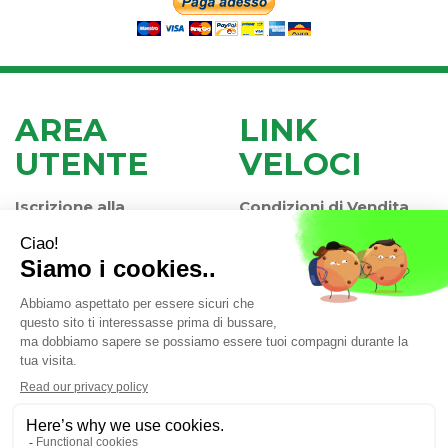
AREA
LINK
UTENTE
VELOCI
Iscrizione alla
Condizioni di Vendita
Newsletter
Modalità di Pagamento
Contatti
Modalità di Spedizione
Informativa Privacy
e Ritiro
Farmacia Iaccheri Srl
- Strada stat. Romea 127 30015
Valli di Chioggia (VE)
info@farmaciaiaccheri.it
|
Tel.: 041 499570
| P.Iva: