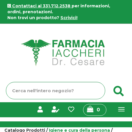
Passa
Contattaci al 331.712.2538
per informazioni,
al
ordini, prenotazioni.
contenuto
Non trovi un prodotto?
Scrivici!
principale
Farmacia
Iaccheri
Cerca
C
Prodotto
prodotti
0
inseriti
Catalogo Prodotti /
Igiene e cura della persona
/