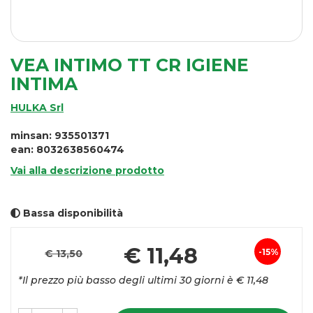
VEA INTIMO TT CR IGIENE
INTIMA
HULKA Srl
minsan: 935501371
ean: 8032638560474
Vai alla descrizione prodotto
Bassa disponibilità
Pr
€ 11,48
15%
€ 13,50
Sconto
sc
*Il prezzo più basso degli ultimi 30 giorni è € 11,48
del