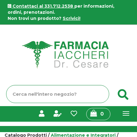
Passa
Contattaci al 331.712.2538
per informazioni,
al
ordini, prenotazioni.
contenuto
Non trovi un prodotto?
Scrivici!
principale
Farmacia
Iaccheri
Cerca
C
Prodotto
prodotti
0
inseriti
Catalogo Prodotti /
Alimentazione e Integratori
/