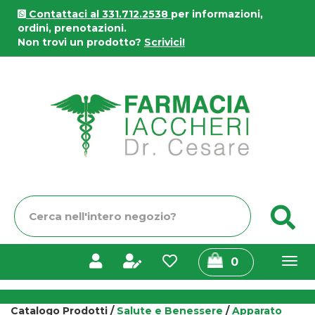
Passa
Contattaci al 331.712.2538
per informazioni,
al
ordini, prenotazioni.
contenuto
Non trovi un prodotto?
Scrivici!
principale
Farmacia
Iaccheri
Cerca
C
Prodotto
prodotti
0
inseriti
Catalogo Prodotti /
Salute e Benessere
/
Apparato