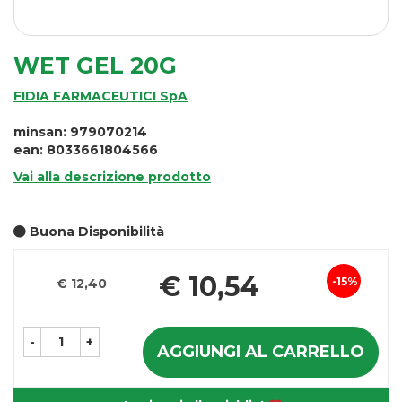
WET GEL 20G
FIDIA FARMACEUTICI SpA
minsan: 979070214
ean: 8033661804566
Vai alla descrizione prodotto
Buona Disponibilità
P
€ 10,54
15%
€ 12,40
Sconto
s
del
-
+
AGGIUNGI AL CARRELLO