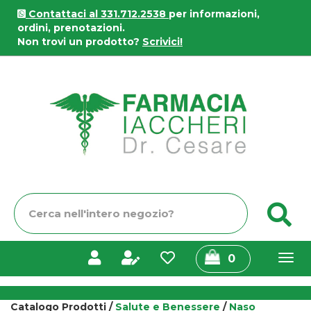
Passa
Contattaci al 331.712.2538
per informazioni,
al
ordini, prenotazioni.
contenuto
Non trovi un prodotto?
Scrivici!
principale
Farmacia
Iaccheri
Cerca
C
Prodotto
prodotti
0
inseriti
Catalogo Prodotti /
Salute e Benessere
/
Naso