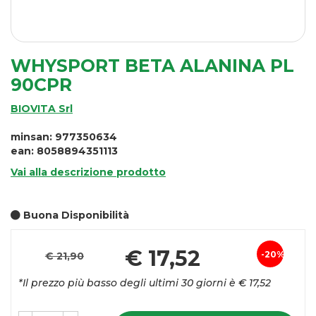
WHYSPORT BETA ALANINA PL
90CPR
BIOVITA Srl
minsan: 977350634
ean: 8058894351113
Vai alla descrizione prodotto
Buona Disponibilità
Pr
€ 17,52
20%
€ 21,90
Sconto
sc
*Il prezzo più basso degli ultimi 30 giorni è € 17,52
del