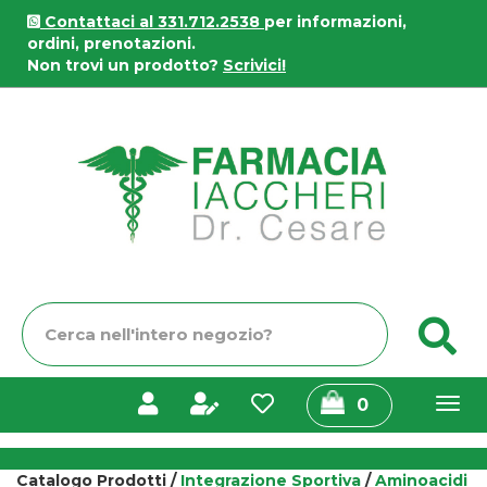
Passa
Contattaci al 331.712.2538
per informazioni,
al
ordini, prenotazioni.
contenuto
Non trovi un prodotto?
Scrivici!
principale
Farmacia
Iaccheri
Cerca
C
Prodotto
prodotti
0
inseriti
Catalogo Prodotti /
Integrazione Sportiva
/
Aminoacidi