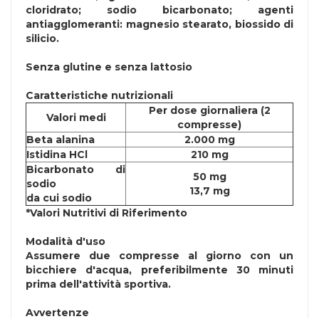
cloridrato; sodio bicarbonato; agenti
antiagglomeranti: magnesio stearato, biossido di
silicio.
Senza
glutine
e senza
lattosio
Caratteristiche nutrizionali
Per dose giornaliera (2
Valori medi
compresse)
Beta alanina
2.000 mg
Istidina HCl
210 mg
Bicarbonato di
50 mg
sodio
13,7 mg
da cui sodio
*Valori Nutritivi di Riferimento
Modalità d'uso
Assumere due compresse al giorno con un
bicchiere d'acqua, preferibilmente 30 minuti
prima dell'attività sportiva.
Avvertenze