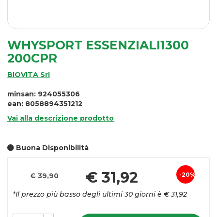
WHYSPORT ESSENZIALI1300
200CPR
BIOVITA Srl
minsan: 924055306
ean: 8058894351212
Vai alla descrizione prodotto
Buona Disponibilità
Pr
€ 31,92
20%
€ 39,90
Sconto
sc
*Il prezzo più basso degli ultimi 30 giorni è € 31,92
del