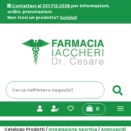
Passa
Contattaci al 331.712.2538
per informazioni,
al
ordini, prenotazioni.
contenuto
Non trovi un prodotto?
Scrivici!
principale
Farmacia
Iaccheri
Cerca
C
Prodotto
prodotti
0
inseriti
Catalogo Prodotti /
Integrazione Sportiva
/
Aminoacidi