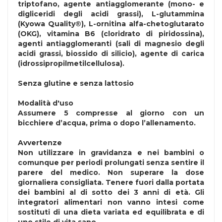
triptofano, agente antiagglomerante (mono- e
digliceridi degli acidi grassi), L-glutammina
(Kyowa Quality®), L-ornitina alfa-chetoglutarato
(OKG), vitamina B6 (cloridrato di piridossina),
agenti antiagglomeranti (sali di magnesio degli
acidi grassi, biossido di silicio), agente di carica
(idrossipropilmetilcellulosa).
Senza
glutine
e senza
lattosio
Modalità d'uso
Assumere 5 compresse al giorno con un
bicchiere d’acqua, prima o dopo l’allenamento.
Avvertenze
Non utilizzare in gravidanza e nei bambini o
comunque per periodi prolungati senza sentire il
parere del medico. Non superare la dose
giornaliera consigliata. Tenere fuori dalla portata
dei bambini al di sotto dei 3 anni di età. Gli
integratori alimentari non vanno intesi come
sostituti di una dieta variata ed equilibrata e di