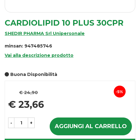
CARDIOLIPID 10 PLUS 30CPR
SHEDIR PHARMA Srl Unipersonale
minsan: 947485746
Vai alla descrizione prodotto
Buona Disponibilità
Prezzo
5%
€ 24,90
Sconto
scontato
€ 23,66
del
-
+
AGGIUNGI AL CARRELLO