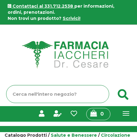
Passa
Contattaci al 331.712.2538
per informazioni,
al
ordini, prenotazioni.
contenuto
Non trovi un prodotto?
Scrivici!
principale
Farmacia
Iaccheri
Cerca
C
Prodotto
prodotti
0
inseriti
Catalogo Prodotti /
Salute e Benessere
/
Circolazione