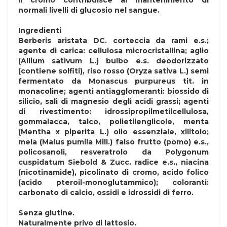
Il cromo contribuisce al mantenimento di
normali livelli di glucosio nel sangue.
Ingredienti
Berberis aristata DC. corteccia da rami e.s.;
agente di carica: cellulosa microcristallina; aglio
(Allium sativum L.) bulbo e.s. deodorizzato
(contiene
solfiti
), riso rosso (Oryza sativa L.) semi
fermentato da Monascus purpureus tit. in
monacoline; agenti antiagglomeranti: biossido di
silicio, sali di magnesio degli acidi grassi; agenti
di rivestimento: idrossipropilmetilcellulosa,
gommalacca, talco, polietilenglicole, menta
(Mentha x piperita L.) olio essenziale, xilitolo;
mela (Malus pumila Mill.) falso frutto (pomo) e.s.,
policosanoli, resveratrolo da Polygonum
cuspidatum Siebold & Zucc. radice e.s., niacina
(nicotinamide), picolinato di cromo, acido folico
(acido pteroil-monoglutammico); coloranti:
carbonato di calcio, ossidi e idrossidi di ferro.
Senza
glutine
.
Naturalmente privo di
lattosio
.