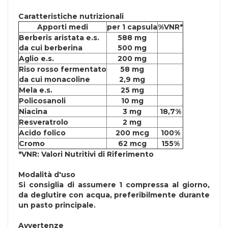
Caratteristiche nutrizionali
Apporti medi
per 1 capsula
%VNR*
Berberis aristata e.s.
588 mg
da cui berberina
500 mg
Aglio e.s.
200 mg
Riso rosso fermentato
58 mg
da cui monacoline
2,9 mg
Mela e.s.
25 mg
Policosanoli
10 mg
Niacina
3 mg
18,7%
Resveratrolo
2 mg
Acido folico
200 mcg
100%
Cromo
62 mcg
155%
*VNR: Valori Nutritivi di Riferimento
Modalità d'uso
Si consiglia di assumere 1 compressa al giorno,
da deglutire con acqua, preferibilmente durante
un pasto principale.
Avvertenze