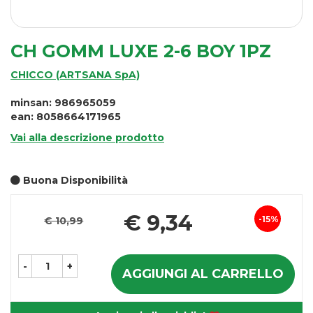
CH GOMM LUXE 2-6 BOY 1PZ
CHICCO (ARTSANA SpA)
minsan: 986965059
ean: 8058664171965
Vai alla descrizione prodotto
Buona Disponibilità
Pr
€ 9,34
15%
€ 10,99
Sconto
sc
del
-
+
AGGIUNGI AL CARRELLO