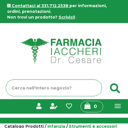
Passa
Contattaci al 331.712.2538
per informazioni,
al
ordini, prenotazioni.
contenuto
Non trovi un prodotto?
Scrivici!
principale
Farmacia
Iaccheri
Cerca
C
Prodotto
prodotti
0
inseriti
Catalogo Prodotti /
Infanzia
/
Strumenti e accessori