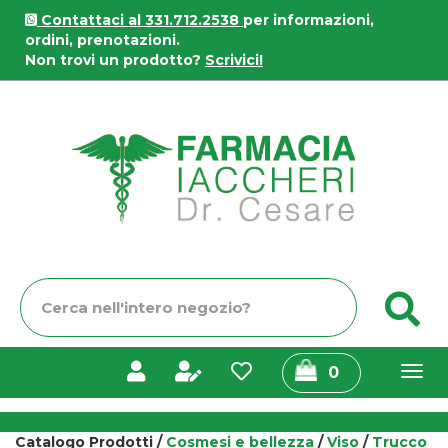
Passa
Contattaci al 331.712.2538
per informazioni,
al
ordini, prenotazioni.
contenuto
Non trovi un prodotto?
Scrivici!
principale
Farmacia
Iaccheri
Cerca
C
Prodotto
prodotti
0
inseriti
Catalogo Prodotti /
Cosmesi e bellezza
/
Viso
/
Trucco