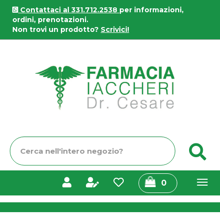
Passa
Contattaci al 331.712.2538
per informazioni,
al
ordini, prenotazioni.
contenuto
Non trovi un prodotto?
Scrivici!
principale
Farmacia
Iaccheri
Cerca
C
Prodotto
prodotti
0
inseriti