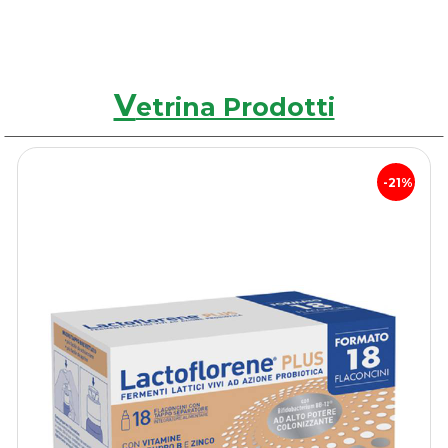
V
etrina Prodotti
21%