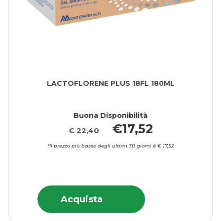
LACTOFLORENE PLUS 18FL 180ML
Buona Disponibilità
€17,52
€ 22,40
*Il prezzo più basso degli ultimi 30 giorni è € 17,52
Acquista LACTOFL
Informazioni
Acquista LACTOFLORENE
Acquista
PLUS
su LACTOFLO
PLUS
18FL
PLUS
18FL
180ML alla
18FL