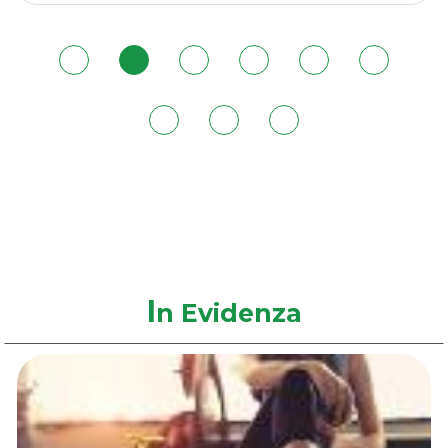
180ML al
wishlist
180ML
carrello
I
n Evidenza