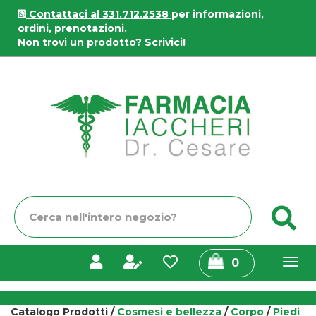
Passa
Contattaci al 331.712.2538
per informazioni,
al
ordini, prenotazioni.
contenuto
Non trovi un prodotto?
Scrivici!
principale
Farmacia
Iaccheri
Cerca
C
Prodotto
prodotti
0
inseriti
Catalogo Prodotti /
Cosmesi e bellezza
/
Corpo
/
Piedi