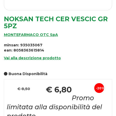
NOKSAN TECH CER VESCIC GR
5PZ
MONTEFARMACO OTC SpA
minsan: 935035067
ean: 8058363615814
Vai alla descrizione prodotto
Buona Disponibilità
Pr
€ 6,80
20%
€ 8,50
Sconto
sc
Promo
del
limitata alla disponibilità del